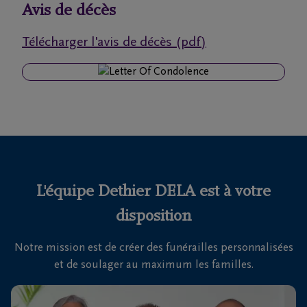
funérailles
Avis de décès
Télécharger l'avis de décès (pdf)
Avis
de
décès
Nos
centres
funéraires
L'équipe Dethier DELA est à votre
Questions
fréquemment
disposition
posées
Notre mission est de créer des funérailles personnalisées
et de soulager au maximum les familles.
Nous
sommes
là pour