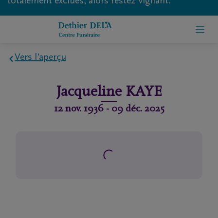
totalement exclues, alors restez vigilant.
Vers l'aperçu
Home
Jacqueline
KAYE
À
12 nov. 1936
-
09 déc. 2025
propos
de
nous
Contact
Organiser
des