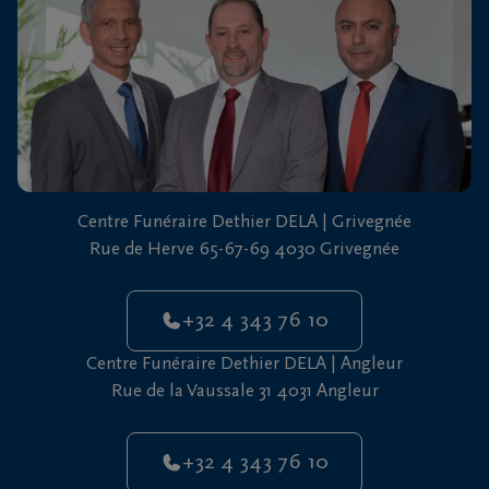
vous
24h/24
+32
4
343
Grivegnée
76
10
Centre Funéraire Dethier DELA | Grivegnée
+32
Rue de Herve 65-67-69 4030 Grivegnée
4
343
Angleur
+32 4 343 76 10
76
10
Centre Funéraire Dethier DELA | Angleur
Rue de la Vaussale 31 4031 Angleur
+32 4 343 76 10