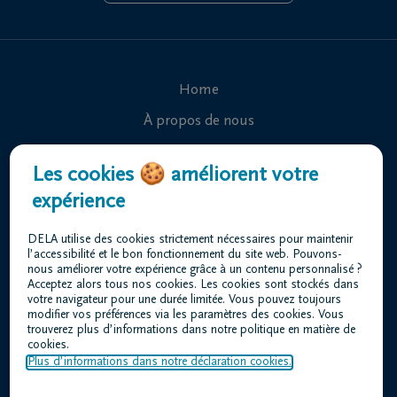
Home
À propos de nous
Contact
Les cookies 🍪 améliorent votre
Organiser des funérailles
expérience
Avis de décès
DELA utilise des cookies strictement nécessaires pour maintenir
Nos centres funéraires
l’accessibilité et le bon fonctionnement du site web. Pouvons-
nous améliorer votre expérience grâce à un contenu personnalisé ?
Questions fréquemment posées
Acceptez alors tous nos cookies. Les cookies sont stockés dans
votre navigateur pour une durée limitée. Vous pouvez toujours
modifier vos préférences via les paramètres des cookies. Vous
trouverez plus d’informations dans notre politique en matière de
Conditions d'utilisation
cookies.
Déclaration relative à la vie privée
Plus d’informations dans notre déclaration cookies.
Responsible disclosure