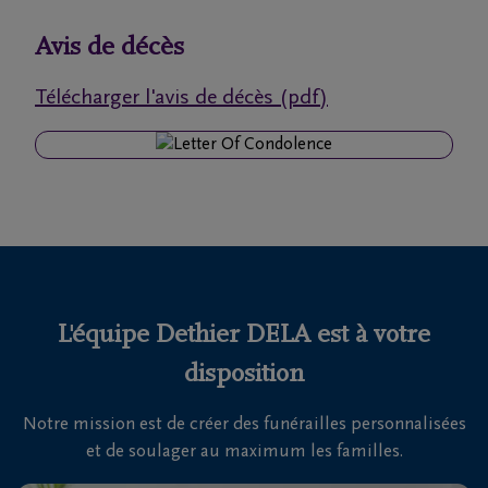
funérailles
Avis de décès
Avis
Télécharger l'avis de décès (pdf)
de
décès
Nos
centres
funéraires
Questions
fréquemment
L'équipe Dethier DELA est à votre
posées
disposition
Notre mission est de créer des funérailles personnalisées
Nous
et de soulager au maximum les familles.
sommes
là pour