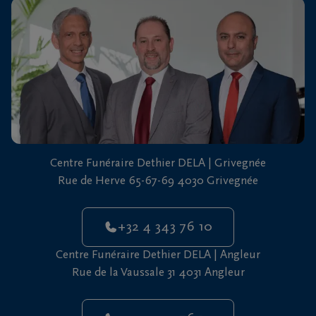
vous
24h/24
+32
4
343
Grivegnée
76
10
+32
Centre Funéraire Dethier DELA | Grivegnée
4
Rue de Herve 65-67-69 4030 Grivegnée
343
Angleur
76
10
+32 4 343 76 10
Centre Funéraire Dethier DELA | Angleur
Rue de la Vaussale 31 4031 Angleur