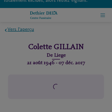
totalement exclues, alors restez vigilant.
Vers l'aperçu
Home
Colette
GILLAIN
À
De
Liege
propos
21 août 1946
-
07 déc. 2017
de
nous
Contact
Organiser
des