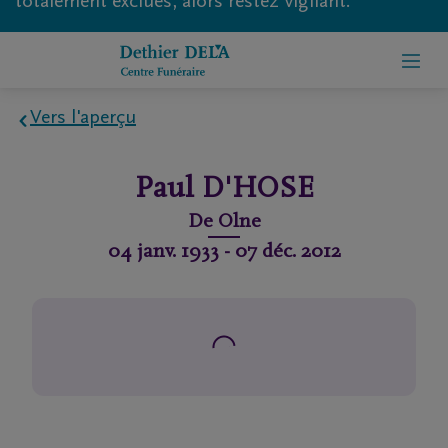
totalement exclues, alors restez vigilant.
Vers l'aperçu
Home
Paul
D'HOSE
À
De
Olne
propos
04 janv. 1933
-
07 déc. 2012
de
nous
Contact
Organiser
des