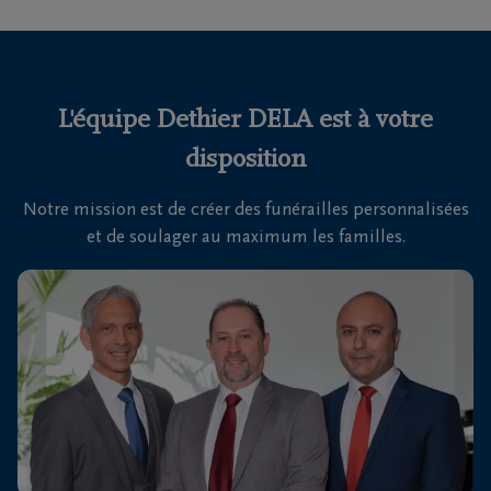
funérailles
Avis
de
L'équipe Dethier DELA est à votre
décès
disposition
Nos
Notre mission est de créer des funérailles personnalisées
centres
et de soulager au maximum les familles.
funéraires
Questions
fréquemment
posées
Nous
sommes
là pour