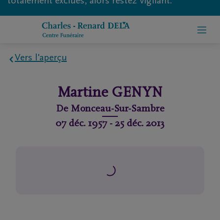
totalement exclues, alors restez vigilant.
Vers l'aperçu
Home
Martine
GENYN
À
De
Monceau-Sur-Sambre
propos
07 déc. 1957
-
25 déc. 2013
de
nous
Contact
Organiser
des