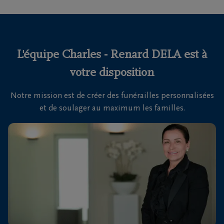
funérailles
Avis
de
L'équipe Charles - Renard DELA est à
décès
votre disposition
Nos
Notre mission est de créer des funérailles personnalisées
centres
et de soulager au maximum les familles.
funéraires
Questions
fréquemment
posées
Nous
sommes
là pour