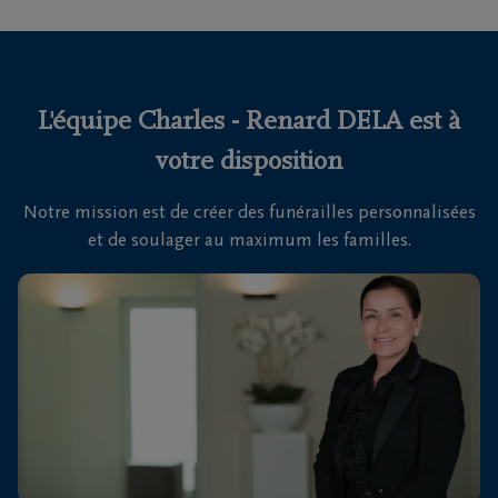
funérailles
Avis
de
L'équipe Charles - Renard DELA est à
décès
votre disposition
Nos
Notre mission est de créer des funérailles personnalisées
centres
et de soulager au maximum les familles.
funéraires
Questions
fréquemment
posées
Nous
sommes
là pour