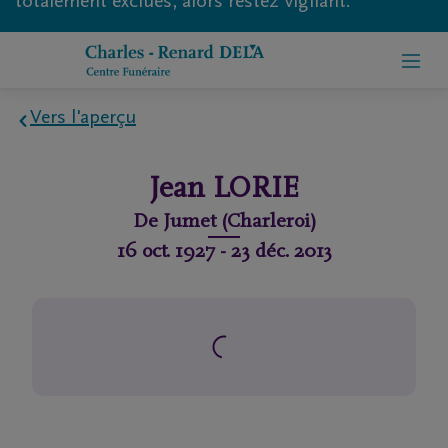
totalement exclues, alors restez vigilant.
Vers l'aperçu
Home
Jean
LORIE
À
De
Jumet (Charleroi)
propos
16 oct. 1927
-
23 déc. 2013
de
nous
Contact
Organiser
des