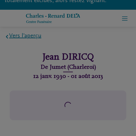
totalement exclues, alors restez vigilant.
Vers l'aperçu
Home
Jean
DIRICQ
À
De
Jumet (Charleroi)
propos
12 janv. 1930
-
01 août 2013
de
nous
Contact
Organiser
des