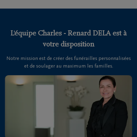
funérailles
Avis
de
L'équipe Charles - Renard DELA est à
décès
votre disposition
Nos
Notre mission est de créer des funérailles personnalisées
centres
et de soulager au maximum les familles.
funéraires
Questions
fréquemment
posées
Nous
sommes
là pour