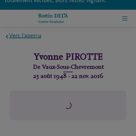
totalement exclues, alors restez vigilant.
Vers l'aperçu
Home
Yvonne
PIROTTE
À
De
Vaux-Sous-Chevremont
propos
25 août 1948
-
22 nov. 2016
de
nous
Contact
Organiser
des