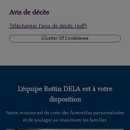
funérailles
Avis de décès
Avis
Télécharger l'avis de décès (pdf)
de
décès
Nos
centres
funéraires
Questions
fréquemment
L'équipe Bottin DELA est à votre
posées
disposition
Notre mission est de créer des funérailles personnalisées
Nous
et de soulager au maximum les familles.
sommes
là pour