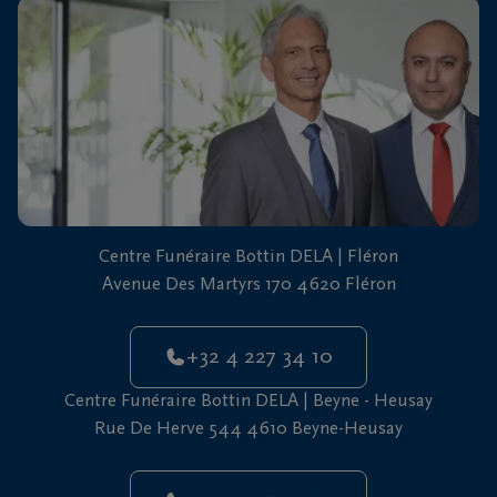
vous
24h/24
+32
4
227
Fléron
34
10
+32
Centre Funéraire Bottin DELA | Fléron
4
Beyne-
Avenue Des Martyrs 170 4620 Fléron
227
Heusay
34
10
+32 4 227 34 10
Centre Funéraire Bottin DELA | Beyne - Heusay
Rue De Herve 544 4610 Beyne-Heusay