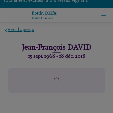
totalement exclues, alors restez vigilant.
Vers l'aperçu
Home
Jean-François
DAVID
À
15 sept. 1968
-
18 déc. 2018
propos
de
nous
Contact
Organiser
des