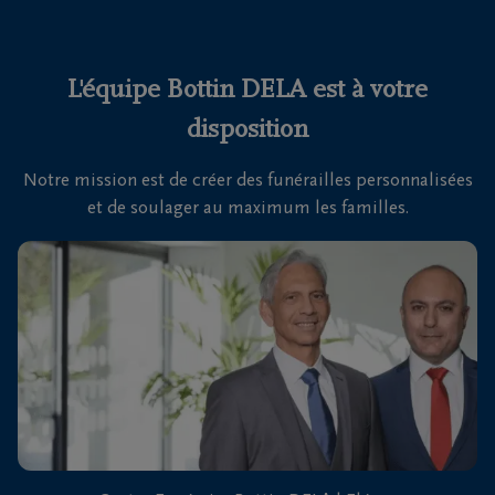
funérailles
Avis
L'équipe Bottin DELA est à votre
de
disposition
décès
Notre mission est de créer des funérailles personnalisées
Nos
et de soulager au maximum les familles.
centres
funéraires
Questions
fréquemment
posées
Nous
sommes
là pour