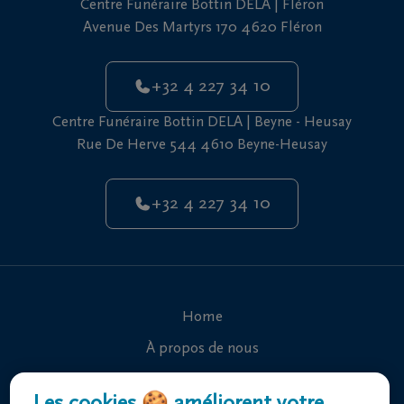
Centre Funéraire Bottin DELA | Fléron
vous
Avenue Des Martyrs 170 4620 Fléron
24h/24
+32
+32 4 227 34 10
4
227
Fléron
Centre Funéraire Bottin DELA | Beyne - Heusay
34
Rue De Herve 544 4610 Beyne-Heusay
10
+32
+32 4 227 34 10
4
Beyne-
227
Heusay
34
10
Home
À propos de nous
Contact
Les cookies 🍪 améliorent votre