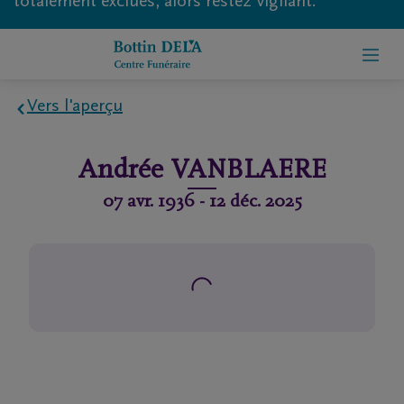
totalement exclues, alors restez vigilant.
Vers l'aperçu
Home
Andrée
VANBLAERE
À
07 avr. 1936
-
12 déc. 2025
propos
de
nous
Contact
Organiser
des