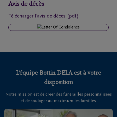
funérailles
Avis de décès
Télécharger l'avis de décès (pdf)
Avis
de
décès
Nos
centres
funéraires
L'équipe Bottin DELA est à votre
Questions
fréquemment
disposition
posées
Notre mission est de créer des funérailles personnalisées
et de soulager au maximum les familles.
Nous
sommes
là pour