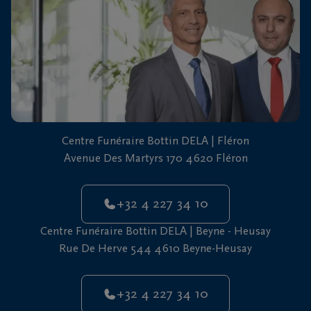
vous
24h/24
+32
4
227
Fléron
34
10
Centre Funéraire Bottin DELA | Fléron
+32
Avenue Des Martyrs 170 4620 Fléron
4
Beyne-
227
Heusay
+32 4 227 34 10
34
10
Centre Funéraire Bottin DELA | Beyne - Heusay
Rue De Herve 544 4610 Beyne-Heusay
+32 4 227 34 10