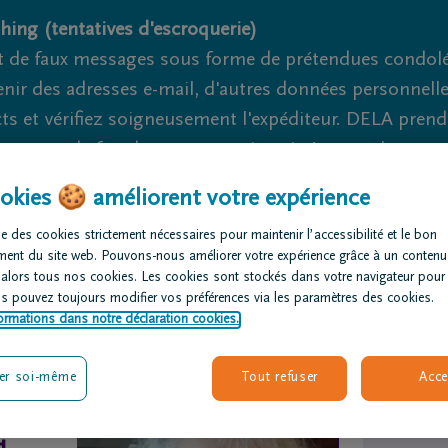
hing (tentatives d'escroquerie)
 de faux messages sous forme de prétendues condoléa
nir des adresses e-mail, d'autres données personnell
cts et vérifiez soigneusement l'expéditeur. DELA pren
nage et de fraude ne peuvent jamais être totalement ex
okies 🍪 améliorent votre expérience
Nous sommes là pour vous 24h/24
+32 4 227
e des cookies strictement nécessaires pour maintenir l’accessibilité et le bon
ment du site web. Pouvons-nous améliorer votre expérience grâce à un contenu
rganiser des
Avis de
Nos centres
 alors tous nos cookies. Les cookies sont stockés dans votre navigateur pour
us pouvez toujours modifier vos préférences via les paramètres des cookies.
nérailles
décès
funéraires
ormations dans notre déclaration cookies.
er soi-même
Tout refuser
Acce