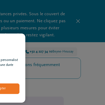
nces privées. Sous le couvert de
es ou un paiement. Ne cliquez pas
d plusieurs mesures pour éviter
clues, alors restez vigilant.
 34 10
Fléron
+32 4 227 34 10
Beyne-Heusay
 personnalisé
Questions fréquemment
 une durée
posées
pter