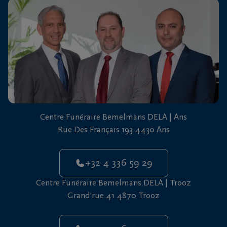
vous
24h/24
+32
4
336
Ans
59
29
+32
Centre Funéraire Bemelmans DELA | Ans
4
Rue Des Français 193 4430 Ans
336
Trooz
59
29
+32 4 336 59 29
Centre Funéraire Bemelmans DELA | Trooz
Grand'rue 41 4870 Trooz