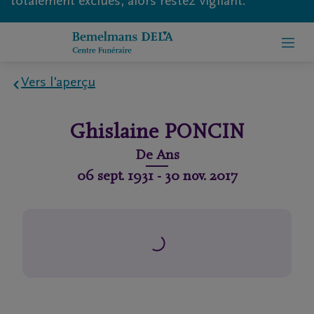
totalement exclues, alors restez vigilant.
Vers l'aperçu
Home
Ghislaine
PONCIN
À
De
Ans
propos
06 sept. 1931
-
30 nov. 2017
de
nous
Contact
Organiser
des