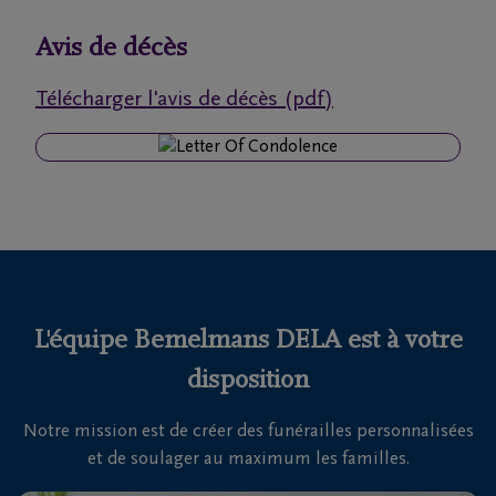
funérailles
Avis de décès
Avis
Télécharger l'avis de décès (pdf)
de
décès
Nos
centres
funéraires
Questions
fréquemment
L'équipe Bemelmans DELA est à votre
posées
disposition
Notre mission est de créer des funérailles personnalisées
Nous
et de soulager au maximum les familles.
sommes
là pour