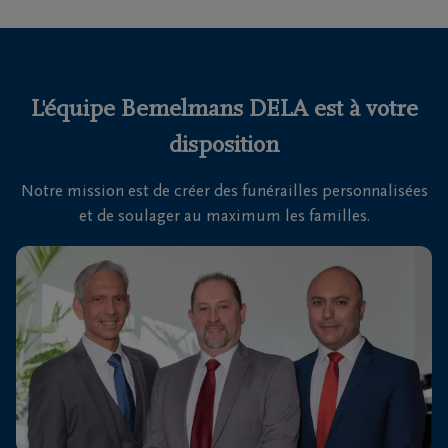
funérailles
Avis
de
L'équipe Bemelmans DELA est à votre
décès
disposition
Nos
Notre mission est de créer des funérailles personnalisées
centres
et de soulager au maximum les familles.
funéraires
Questions
fréquemment
posées
Nous
sommes
là pour