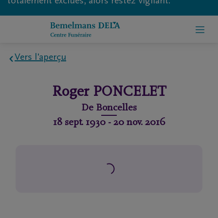
totalement exclues, alors restez vigilant.
Vers l'aperçu
Home
Roger
PONCELET
À
De
Boncelles
propos
18 sept. 1930
-
20 nov. 2016
de
nous
Contact
Organiser
des