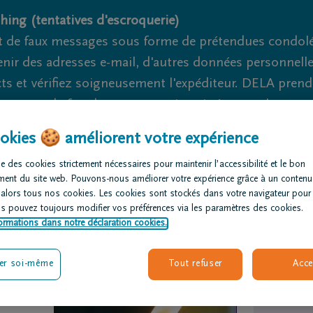
hing (tentatives d'escroquerie)
 de faux messages sous forme de prétendues condoléa
nir des adresses e-mail, d'autres données personnell
cts et vérifiez soigneusement l'expéditeur. DELA pren
nage et de fraude ne peuvent jamais être totalement ex
okies 🍪 améliorent votre expérience
Nous sommes là pour vous 24h/24
e des cookies strictement nécessaires pour maintenir l’accessibilité et le bon
ment du site web. Pouvons-nous améliorer votre expérience grâce à un contenu
rganiser des
Avis de
Nos centres
 alors tous nos cookies. Les cookies sont stockés dans votre navigateur pour
nérailles
décès
funéraires
us pouvez toujours modifier vos préférences via les paramètres des cookies.
ormations dans notre déclaration cookies.
er soi-même
Tout refuser
Acce