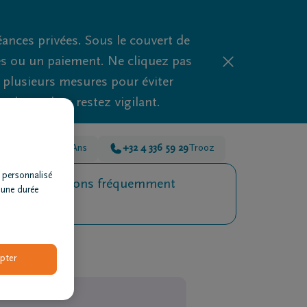
nces privées. Sous le couvert de
es ou un paiement. Ne cliquez pas
d plusieurs mesures pour éviter
clues, alors restez vigilant.
+32 4 336 59 29
Ans
+32 4 336 59 29
Trooz
 personnalisé
Questions fréquemment
 une durée
posées
pter