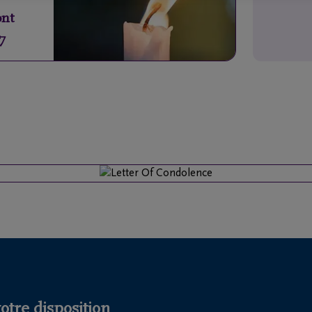
nt
7
tre disposition