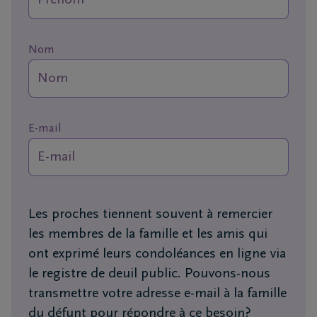
vous
24h/24
Nom
+32
4
336
Ans
59
29
E-mail
+32
4
336
Trooz
59
Les proches tiennent souvent à remercier
29
les membres de la famille et les amis qui
ont exprimé leurs condoléances en ligne via
le registre de deuil public. Pouvons-nous
transmettre votre adresse e-mail à la famille
du défunt pour répondre à ce besoin?