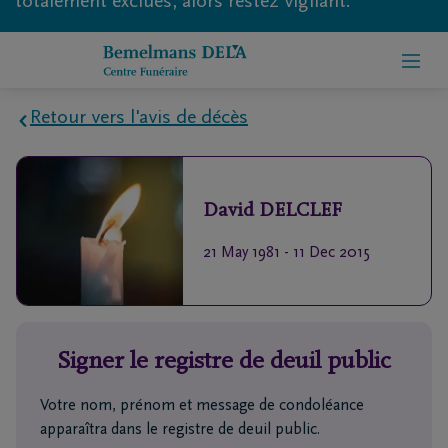
totalement exclues, alors restez vigilant.
Retour vers l'avis de décès
Home
David
DELCLEF
À
propos
21 May 1981
-
11 Dec 2015
de
nous
Contact
Signer le registre de deuil public
Organiser
Votre nom, prénom et message de condoléance
apparaîtra dans le registre de deuil public.
des