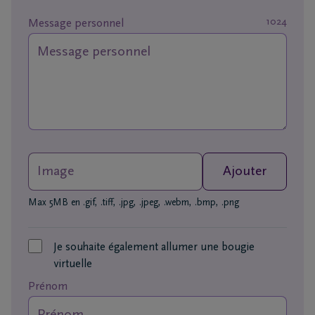
funérailles
1024
Message personnel
Avis
de
décès
Nos
centres
funéraires
Image
Ajouter
Questions
Max 5MB en .gif, .tiff, .jpg, .jpeg, .webm, .bmp, .png
fréquemment
posées
Je souhaite également allumer une bougie
virtuelle
Nous
Prénom
sommes
là pour