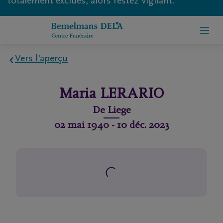
totalement exclues, alors restez vigilant.
Vers l'aperçu
Home
Maria
LERARIO
À
De
Liege
propos
02 mai 1940
-
10 déc. 2023
de
nous
Contact
Organiser
des