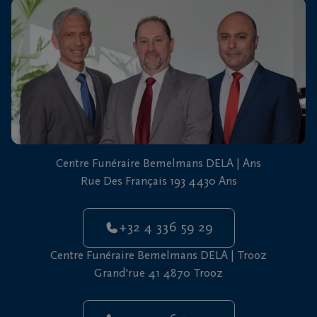
vous
24h/24
+32
4
336
Ans
59
29
+32
Centre Funéraire Bemelmans DELA | Ans
4
Rue Des Français 193 4430 Ans
336
Trooz
59
29
+32 4 336 59 29
Centre Funéraire Bemelmans DELA | Trooz
Grand'rue 41 4870 Trooz