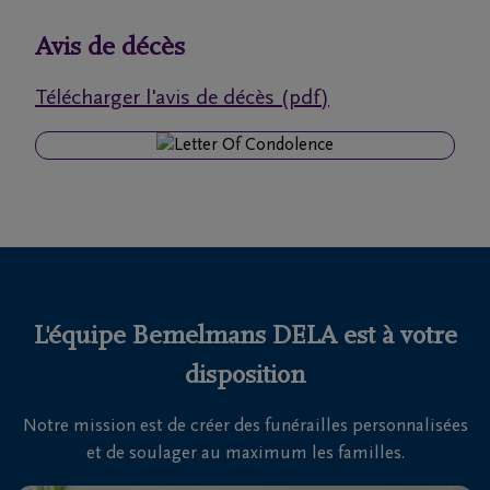
funérailles
Avis de décès
Avis
Télécharger l'avis de décès (pdf)
de
décès
Nos
centres
funéraires
Questions
fréquemment
L'équipe Bemelmans DELA est à votre
posées
disposition
Notre mission est de créer des funérailles personnalisées
Nous
et de soulager au maximum les familles.
sommes
là pour