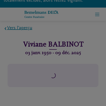
totalement exclues, alors restez vigilant.
Vers l'aperçu
Home
Viviane
BALBINOT
À
03 janv. 1950
-
09 déc. 2025
propos
de
nous
Contact
Organiser
des