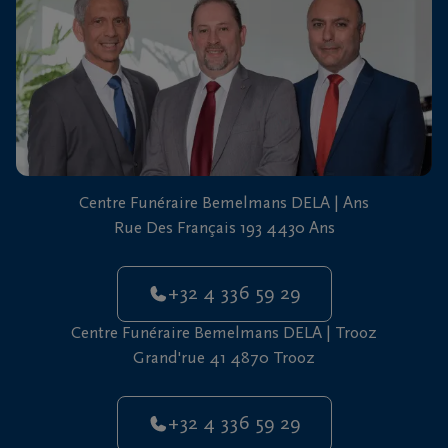
vous
24h/24
+32
4
336
Ans
59
29
Centre Funéraire Bemelmans DELA | Ans
+32
Rue Des Français 193 4430 Ans
4
336
Trooz
+32 4 336 59 29
59
29
Centre Funéraire Bemelmans DELA | Trooz
Grand'rue 41 4870 Trooz
+32 4 336 59 29