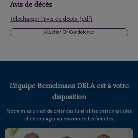
funérailles
Avis de décès
Télécharger l'avis de décès (pdf)
Avis
de
décès
Nos
centres
funéraires
L'équipe Bemelmans DELA est à votre
Questions
fréquemment
disposition
posées
Notre mission est de créer des funérailles personnalisées
et de soulager au maximum les familles.
Nous
sommes
là pour