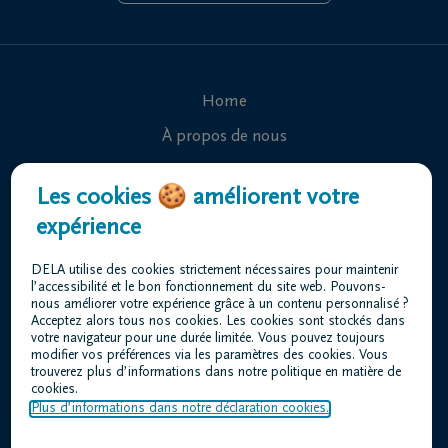
Home
À propos de nous
Contact
Les cookies 🍪 améliorent votre
Organiser des funérailles
expérience
Avis de décès
DELA utilise des cookies strictement nécessaires pour maintenir
Nos centres funéraires
l’accessibilité et le bon fonctionnement du site web. Pouvons-
nous améliorer votre expérience grâce à un contenu personnalisé ?
Questions fréquemment posées
Acceptez alors tous nos cookies. Les cookies sont stockés dans
votre navigateur pour une durée limitée. Vous pouvez toujours
modifier vos préférences via les paramètres des cookies. Vous
trouverez plus d’informations dans notre politique en matière de
Conditions d'utilisation
cookies.
Déclaration relative à la vie privée
Plus d’informations dans notre déclaration cookies.
Responsible disclosure