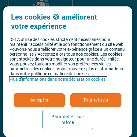
Les cookies 🍪 améliorent
votre expérience
DELA utilise des cookies strictement nécessaires pour
maintenir l’accessibilité et le bon fonctionnement du site web.
Pouvons-nous améliorer votre expérience grâce à un contenu
personnalisé ? Acceptez alors tous nos cookies. Les cookies
sont stockés dans votre navigateur pour une durée limitée.
Vous pouvez toujours modifier vos préférences via les
paramètres des cookies. Vous trouverez plus d’informations
dans notre politique en matière de cookies.
Plus d’informations dans notre déclaration cookies.
Accepter
Tout refuser
Les enfants jusqu'à 18 ans sont co-assurés sans
surprime à condition qu'ils soient inclus dans votre
police. Ajoutez-les immédiatement dans votre
Paramétrer soi-
proposition via "Ma famille".
même
Lisez attentivement les informations sur cette
page du plan